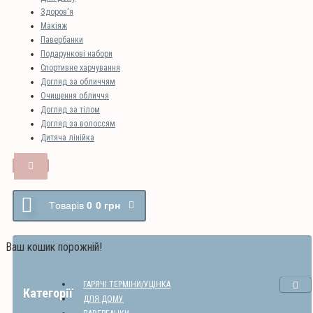
Здоров'я
Макіяж
Павербанки
Подарункові набори
Спортивне харчування
Догляд за обличчям
Очищення обличчя
Догляд за тілом
Догляд за волоссям
Дитяча лінійка
Tоварів
0
0 грн
Ваш кошик порожній!
ГАРЯЧІ ТЕРМІНИ/УЦІНКА
Категорії
ДЛЯ ДОМУ