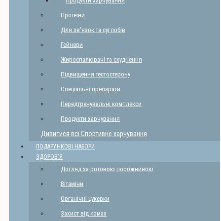
Продукти харчування
Протеїни
Для зв'язок та суглобів
Гейнери
Жироспалювачі та схуднення
Підвищення тестостерону
Спеціальні препарати
Передтренувальні комплекси
Продукти харчування
Дивитися всі Спортивне харчування
ПОДАРУНКОВІ НАБОРИ
ЗДОРОВ'Я
Догляд за ротовою порожниною
Вітаміни
Органічні цукерки
Захист від комах