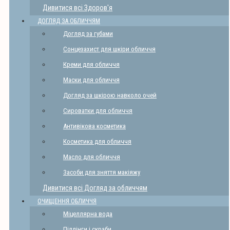
Дивитися всі Здоров'я
ДОГЛЯД ЗА ОБЛИЧЧЯМ
Догляд за губами
Сонцезахист для шкіри обличчя
Креми для обличчя
Маски для обличчя
Догляд за шкірою навколо очей
Сироватки для обличчя
Антивікова косметика
Косметика для обличчя
Масло для обличчя
Засоби для зняття макіяжу
Дивитися всі Догляд за обличчям
ОЧИЩЕННЯ ОБЛИЧЧЯ
Міцеллярна вода
Піллінги і скраби