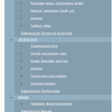
Бальзами, маски, ополіскувачі, креми
Емульсії, сироватки, спрей, олії
Шампуні
Гребінці, гумки
Дивитися всі Догляд за волоссям
ДИТЯЧА ЛІНІЯ
Сонцезахисна лінія
Засоби для купання, душу
Креми, бальзами, молочко
Шампуні
Гігієна носа і рота дитини
Органічні цукерки
Дивитися всі Дитяча лінія
МАКІЯЖ
Праймери, фіксатори макіяжу
Дивитися всі Макіяж