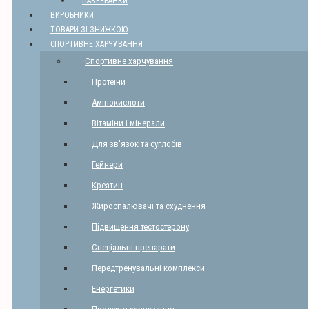
ПАВЕРБАНКИ
ВИРОБНИКИ
ТОВАРИ ЗІ ЗНИЖКОЮ
СПОРТИВНЕ ХАРЧУВАННЯ
Спортивне харчування
Протеїни
Амінокислоти
Вітаміни і мінерали
Для зв'язок та суглобів
Гейнери
Креатин
Жироспалювачі та схуднення
Підвищення тестостерону
Спеціальні препарати
Передтренувальні комплекси
Енергетики