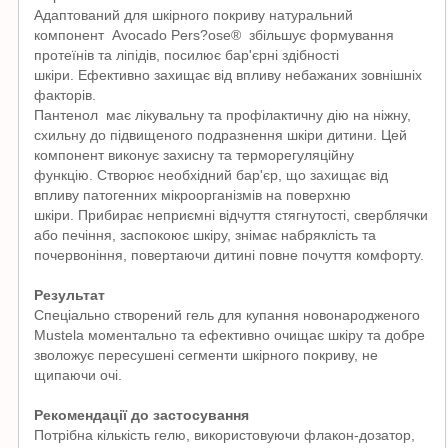
Адаптований для шкірного покриву натуральний
компонент
Avocado Pers?ose®
збільшує формування
протеїнів та ліпідів, посилює бар'єрні здібності
шкіри.
Ефективно захищає від впливу небажаних зовнішніх
факторів.
Пантенол
має лікувальну та профілактичну дію на ніжну,
схильну до підвищеного подразнення шкіри дитини.
Цей
компонент виконує захисну та терморегуляційну
функцію.
Створює необхідний бар'єр, що захищає від
впливу патогенних мікроорганізмів на поверхню
шкіри.
Прибирає неприємні відчуття стягнутості, сверблячки
або печіння, заспокоює шкіру, знімає набряклість та
почервоніння, повертаючи дитині повне почуття комфорту.
Результат
Спеціально створений гель для купання новонародженого
Mustela моментально та ефективно очищає шкіру та добре
зволожує пересушені сегменти шкірного покриву, не
щипаючи очі.
Рекомендації до застосування
Потрібна кількість гелю, використовуючи флакон-дозатор,