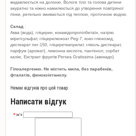
видавлюється на долоню.
Вологе тіло та голова дитини
акуратно та ніжно намилюється до утворення повітряної
пінки, ретельно змивається під теплою, проточною водою.
Склад
:
Аква (вода), гліцерин, кокамідопропілбетаїн, натрію
міретсульфат, гліцерилкокоат Peg-7, коко-глюкозид,
дистеарат пег-150, гліцереткаприлат, гліколь дистеарат,
парфум (аромат), лимонна кислота, пантенол, сорбат
калію, Екстракт фруктів Persea Gratissima (авокадо).
Гіпоалергенно.
Не містить мила, без парабенів,
фталатів, феноксіетанолу.
Немає відгуків про цей товар.
Написати відгук
ім'я