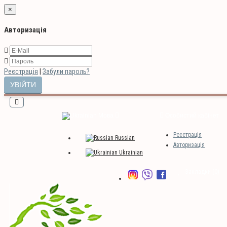
×
Авторизація
Реєстрація
|
Забули пароль?
Мова
Особистий кабінет
Реєстрація
Russian
Авторизація
Ukrainian
Закладки (0)