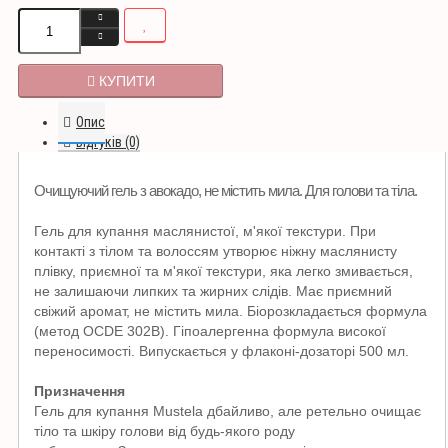
КУПИТИ
Опис
Відгуків (0)
Очищуючий гель з авокадо, не містить мила.
Для голови та тіла.
Гель для купання маслянистої, м'якої текстури.
При
контакті з тілом та волоссям утворює ніжну маслянисту
плівку, приємної та м'якої текстури, яка легко змивається,
не залишаючи липких та жирних слідів.
Має приємний
свіжий аромат, не містить мила.
Біорозкладається формула
(метод OCDE 302B).
Гіпоалергенна формула високої
переносимості.
Випускається у флаконі-дозаторі 500 мл.
Призначення
Гель для купання Mustela дбайливо, але ретельно очищає
тіло та шкіру голови від будь-якого роду