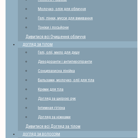
Молочко, олія для обличчя
Гелі, пінки, мусси для вмивання
Тоніки і лосьйони
Дивитися всі Очищення обличчя
ДОГЛЯД ЗА ТІЛОМ
Гелі, олії, мило для душу
Дезодоранти і антиперспіранти
Сонцезахисна лінійка
Бальзами, молочко, олії для тіла
Креми для тіла
Догляд за шкірою рук
Інтимная гігієна
Догляд за ніжками
Дивитися всі Догляд за тілом
ДОГЛЯД ЗА ВОЛОССЯМ