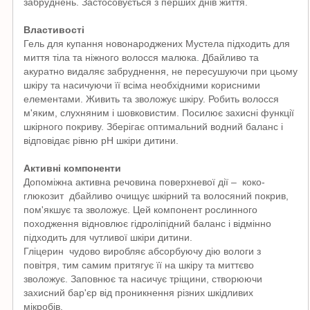
забруднень.
Застосовується з перших днів життя.
Властивості
Гель для купання новонароджених Мустела підходить для
миття тіла та ніжного волосся малюка.
Дбайливо та
акуратно видаляє забруднення, не пересушуючи при цьому
шкіру та насичуючи її всіма необхідними корисними
елементами.
Живить та зволожує шкіру.
Робить волосся
м'яким, слухняним і шовковистим.
Посилює захисні функції
шкірного покриву.
Зберігає оптимальний водний баланс і
відповідає рівню рН шкіри дитини.
Активні компоненти
Допоміжна активна речовина поверхневої дії –
коко-
глюкозит
дбайливо очищує шкірний та волосяний покрив,
пом'якшує та зволожує.
Цей компонент рослинного
походження відновлює гідроліпідний баланс і відмінно
підходить для чутливої ​​шкіри дитини.
Гліцерин
чудово виробляє абсорбуючу дію вологи з
повітря, тим самим притягує її на шкіру та миттєво
зволожує.
Заповнює та насичує тріщини, створюючи
захисний бар'єр від проникнення різних шкідливих
мікробів.