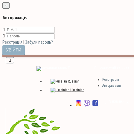
×
Авторизація
Реєстрація
|
Забули пароль?
Мова
Особистий кабінет
Реєстрація
Russian
Авторизація
Ukrainian
Закладки (0)