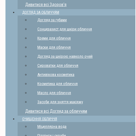
Дивитися всі Здоров'я
ДОГЛЯД ЗА ОБЛИЧЧЯМ
Догляд за губами
Сонцезахист для шкіри обличчя
Креми для обличчя
Маски для обличчя
Догляд за шкірою навколо очей
Сироватки для обличчя
Антивікова косметика
Косметика для обличчя
Масло для обличчя
Засоби для зняття макіяжу
Дивитися всі Догляд за обличчям
ОЧИЩЕННЯ ОБЛИЧЧЯ
Міцеллярна вода
Піллінги і скраби