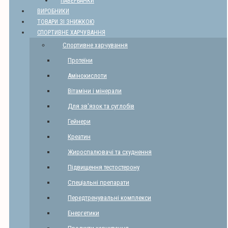
ПАВЕРБАНКИ
ВИРОБНИКИ
ТОВАРИ ЗІ ЗНИЖКОЮ
СПОРТИВНЕ ХАРЧУВАННЯ
Спортивне харчування
Протеїни
Амінокислоти
Вітаміни і мінерали
Для зв'язок та суглобів
Гейнери
Креатин
Жироспалювачі та схуднення
Підвищення тестостерону
Спеціальні препарати
Передтренувальні комплекси
Енергетики