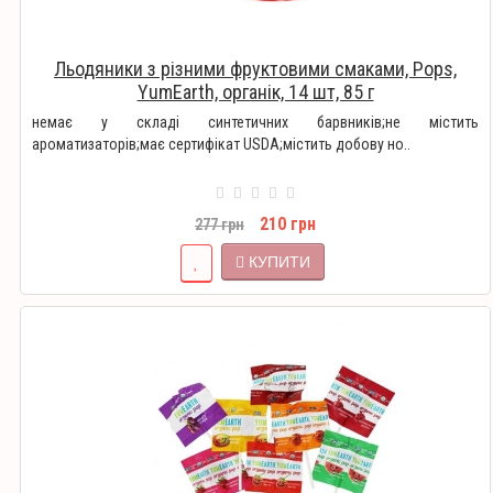
Льодяники з різними фруктовими смаками, Pops,
YumEarth, органік, 14 шт, 85 г
немає у складі синтетичних барвників;не містить
ароматизаторів;має сертифікат USDA;містить добову но..
210 грн
277 грн
КУПИТИ