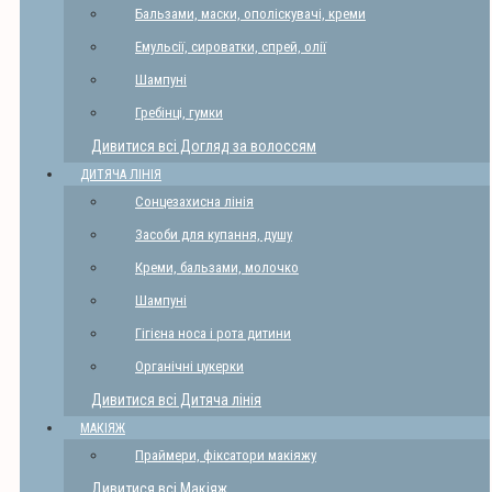
Бальзами, маски, ополіскувачі, креми
Емульсії, сироватки, спрей, олії
Шампуні
Гребінці, гумки
Дивитися всі Догляд за волоссям
ДИТЯЧА ЛІНІЯ
Сонцезахисна лінія
Засоби для купання, душу
Креми, бальзами, молочко
Шампуні
Гігієна носа і рота дитини
Органічні цукерки
Дивитися всі Дитяча лінія
МАКІЯЖ
Праймери, фіксатори макіяжу
Дивитися всі Макіяж