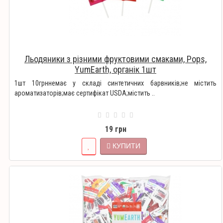
Льодяники з різними фруктовими смаками, Pops,
YumEarth, органік 1шт
1шт 10грннемає у складі синтетичних барвників;не містить
ароматизаторів;має сертифікат USDA;містить ..
19 грн
КУПИТИ