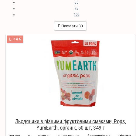
50
75
100
Показати
30
-14 %
Льодяники з різними фруктовими смаками, Pops,
YumEarth, органік, 50 шт, 349 г