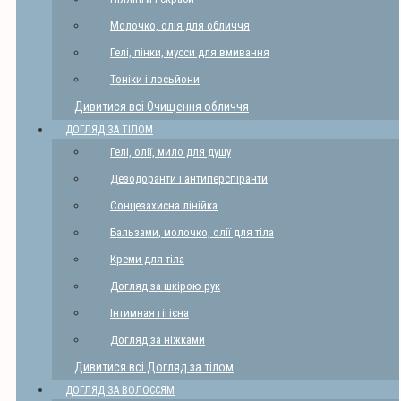
Молочко, олія для обличчя
Гелі, пінки, мусси для вмивання
Тоніки і лосьйони
Дивитися всі Очищення обличчя
ДОГЛЯД ЗА ТІЛОМ
Гелі, олії, мило для душу
Дезодоранти і антиперспіранти
Сонцезахисна лінійка
Бальзами, молочко, олії для тіла
Креми для тіла
Догляд за шкірою рук
Інтимная гігієна
Догляд за ніжками
Дивитися всі Догляд за тілом
ДОГЛЯД ЗА ВОЛОССЯМ