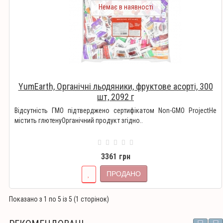
Немає в наявності
YumEarth, Органічні льодяники, фруктове асорті, 300
шт, 2092 г
Відсутність ГМО підтверджено сертифікатом Non-GMO ProjectНе
містить глютенуОрганічний продукт згідно..
3361 грн
ПРОДАНО
Показано з 1 по 5 із 5 (1 сторінок)