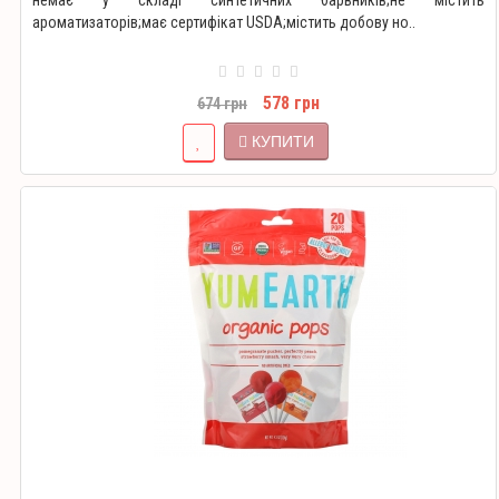
немає у складі синтетичних барвників;не містить
ароматизаторів;має сертифікат USDA;містить добову но..
578 грн
674 грн
КУПИТИ