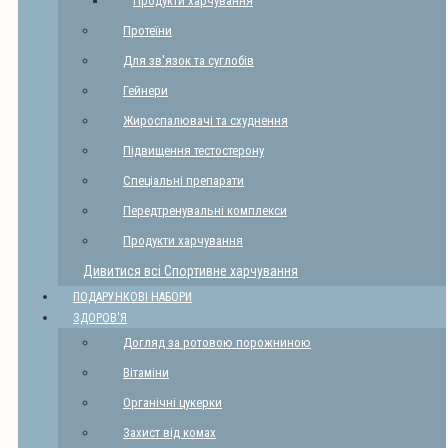
Продукти харчування
Протеїни
Для зв'язок та суглобів
Гейнери
Жироспалювачі та схуднення
Підвищення тестостерону
Спеціальні препарати
Передтренувальні комплекси
Продукти харчування
Дивитися всі Спортивне харчування
ПОДАРУНКОВІ НАБОРИ
ЗДОРОВ'Я
Догляд за ротовою порожниною
Вітаміни
Органічні цукерки
Захист від комах