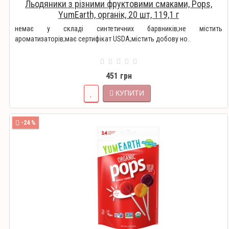
Льодяники з різними фруктовими смаками, Pops,
YumEarth, органік, 20 шт, 119,1 г
немає у складі синтетичних барвників;не містить
ароматизаторів;має сертифікат USDA;містить добову но..
451 грн
КУПИТИ
-24 %