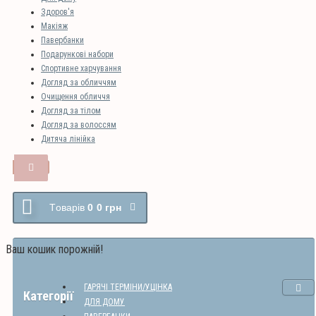
Здоров'я
Макіяж
Павербанки
Подарункові набори
Спортивне харчування
Догляд за обличчям
Очищення обличчя
Догляд за тілом
Догляд за волоссям
Дитяча лінійка
Tоварів
0
0 грн
Ваш кошик порожній!
ГАРЯЧІ ТЕРМІНИ/УЦІНКА
Категорії
ДЛЯ ДОМУ