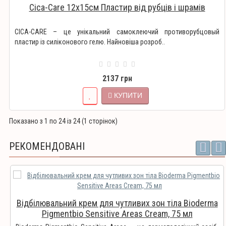
Cica-Care 12х15см Пластир від рубців і шрамів
CICA-CARE – це унікальний самоклеючий противорубцовый
пластир із силіконового гелю. Найновіша розроб..
2137 грн
КУПИТИ
Показано з 1 по 24 із 24 (1 сторінок)
РЕКОМЕНДОВАНІ
Відбілювальний крем для чутливих зон тіла Bioderma
Pigmentbio Sensitive Areas Cream, 75 мл