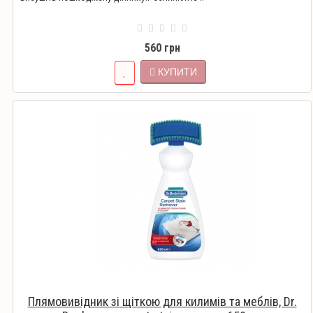
560 грн
КУПИТИ
Плямовивідник зі щіткою для килимів та меблів, Dr.