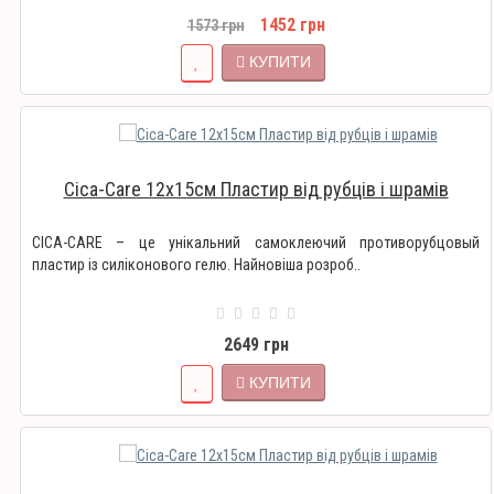
1452 грн
1573 грн
КУПИТИ
Cica-Care 12х15см Пластир від рубців і шрамів
CICA-CARE – це унікальний самоклеючий противорубцовый
пластир із силіконового гелю. Найновіша розроб..
2649 грн
КУПИТИ