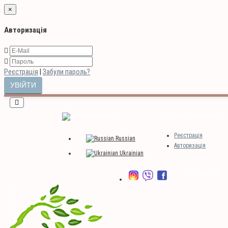
×
Авторизація
Реєстрація
|
Забули пароль?
Мова
Особистий кабінет
Реєстрація
Russian
Авторизація
Ukrainian
Закладки (0)