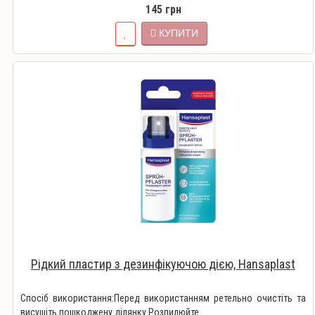
145 грн
КУПИТИ
Рідкий пластир з дезинфікуючою дією, Hansaplast
Спосіб використання:Перед використанням ретельно очистіть та
висушіть пошкоджену ділянку.Розпилюйте ..