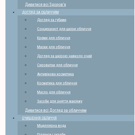
Дивитися всі Здоров'я
ДОГЛЯД ЗА ОБЛИЧЧЯМ
Догляд за губами
Сонцезахист для шкіри обличчя
Креми для обличчя
Маски для обличчя
Догляд за шкірою навколо очей
Сироватки для обличчя
Антивікова косметика
Косметика для обличчя
Масло для обличчя
Засоби для зняття макіяжу
Дивитися всі Догляд за обличчям
ОЧИЩЕННЯ ОБЛИЧЧЯ
Міцеллярна вода
Піллінги і скраби