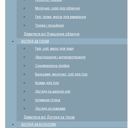
Молочко, олія для обличчя
Гелі, пінки, мусси для вмивання
Тоніки і лосьйони
Дивитися всі Очищення обличчя
ДОГЛЯД ЗА ТІЛОМ
Гелі, олії, мило для душу
Дезодоранти і антиперспіранти
Сонцезахисна лінійка
Бальзами, молочко, олії для тіла
Креми для тіла
Догляд за шкірою рук
Інтимная гігієна
Догляд за ніжками
Дивитися всі Догляд за тілом
ДОГЛЯД ЗА ВОЛОССЯМ