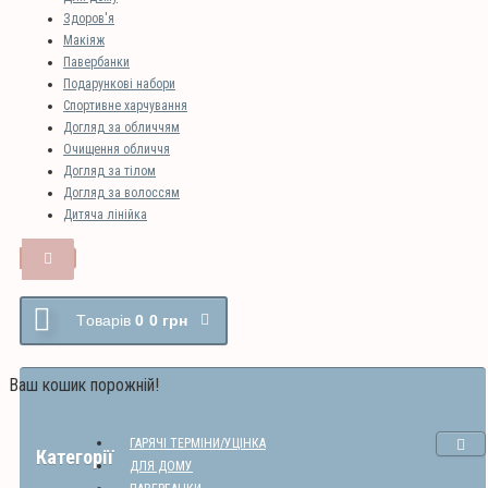
Здоров'я
Макіяж
Павербанки
Подарункові набори
Спортивне харчування
Догляд за обличчям
Очищення обличчя
Догляд за тілом
Догляд за волоссям
Дитяча лінійка
Tоварів
0
0 грн
Ваш кошик порожній!
ГАРЯЧІ ТЕРМІНИ/УЦІНКА
Категорії
ДЛЯ ДОМУ