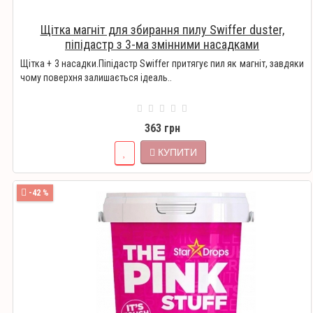
Щітка магніт для збирання пилу Swiffer duster,
піпідастр з 3-ма змінними насадками
Щітка + 3 насадки.Піпідастр Swiffer притягує пил як магніт, завдяки
чому поверхня залишається ідеаль..
363 грн
КУПИТИ
-42 %