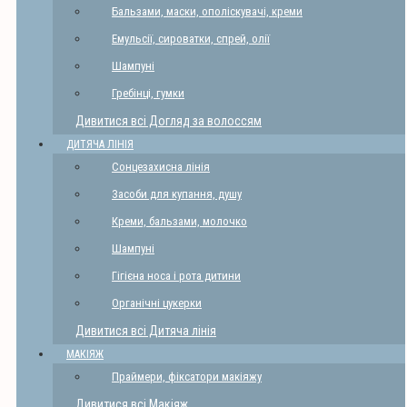
Бальзами, маски, ополіскувачі, креми
Емульсії, сироватки, спрей, олії
Шампуні
Гребінці, гумки
Дивитися всі Догляд за волоссям
ДИТЯЧА ЛІНІЯ
Сонцезахисна лінія
Засоби для купання, душу
Креми, бальзами, молочко
Шампуні
Гігієна носа і рота дитини
Органічні цукерки
Дивитися всі Дитяча лінія
МАКІЯЖ
Праймери, фіксатори макіяжу
Дивитися всі Макіяж