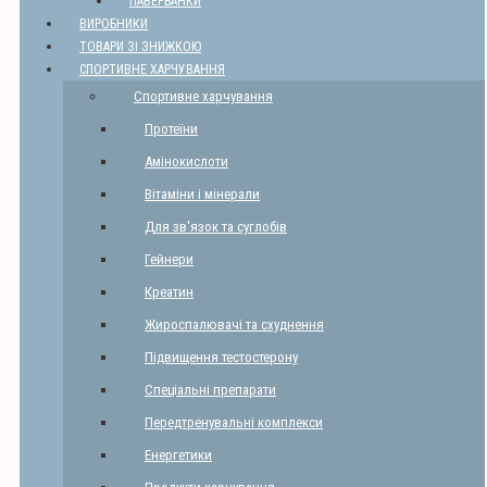
ПАВЕРБАНКИ
ВИРОБНИКИ
ТОВАРИ ЗІ ЗНИЖКОЮ
СПОРТИВНЕ ХАРЧУВАННЯ
Спортивне харчування
Протеїни
Амінокислоти
Вітаміни і мінерали
Для зв'язок та суглобів
Гейнери
Креатин
Жироспалювачі та схуднення
Підвищення тестостерону
Спеціальні препарати
Передтренувальні комплекси
Енергетики