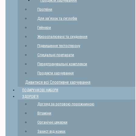
Продукти харчування
Протеїни
Для зв'язок та суглобів
Гейнери
Жироспалювачі та схуднення
Підвищення тестостерону
Спеціальні препарати
Передтренувальні комплекси
Продукти харчування
Дивитися всі Спортивне харчування
ПОДАРУНКОВІ НАБОРИ
ЗДОРОВ'Я
Догляд за ротовою порожниною
Вітаміни
Органічні цукерки
Захист від комах