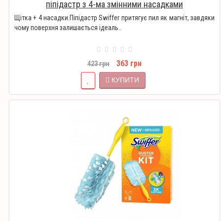
піпідастр з 4-ма змінними насадками
Щітка + 4 насадки.Піпідастр Swiffer притягує пил як магніт, завдяки
чому поверхня залишається ідеаль..
363 грн
423 грн
КУПИТИ