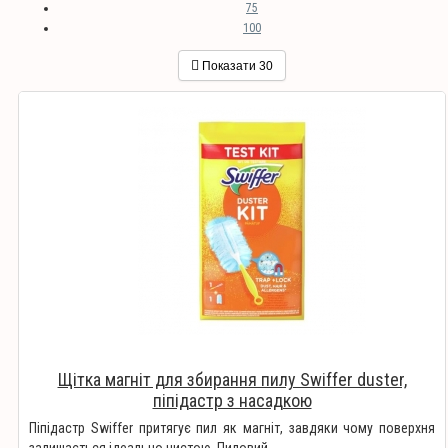
75
100
Показати
30
Щітка магніт для збирання пилу Swiffer duster,
піпідастр з насадкою
Піпідастр Swiffer притягує пил як магніт, завдяки чому поверхня