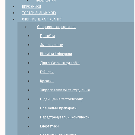
ПАВЕРБАНКИ
ВИРОБНИКИ
ТОВАРИ ЗІ ЗНИЖКОЮ
СПОРТИВНЕ ХАРЧУВАННЯ
Спортивне харчування
Протеїни
Амінокислоти
Вітаміни і мінерали
Для зв'язок та суглобів
Гейнери
Креатин
Жироспалювачі та схуднення
Підвищення тестостерону
Спеціальні препарати
Передтренувальні комплекси
Енергетики