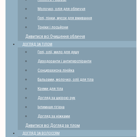
Молочко, олія для обличчя
Гелі, пінки, мусси для вмивання
Тоніки і лосьйони
Дивитися всі Очищення обличчя
ДОГЛЯД ЗА ТІЛОМ
Гелі, олії, мило для душу
Дезодоранти і антиперспіранти
Сонцезахисна лінійка
Бальзами, молочко, олії для тіла
Креми для тіла
Догляд за шкірою рук
Інтимная гігієна
Догляд за ніжками
Дивитися всі Догляд за тілом
ДОГЛЯД ЗА ВОЛОССЯМ