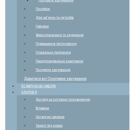
Продукти харчування
Протеїни
Для зв'язок та суглобів
Гейнери
Жироспалювачі та схуднення
Підвищення тестостерону
Спеціальні препарати
Передтренувальні комплекси
Продукти харчування
Дивитися всі Спортивне харчування
ПОДАРУНКОВІ НАБОРИ
ЗДОРОВ'Я
Догляд за ротовою порожниною
Вітаміни
Органічні цукерки
Захист від комах