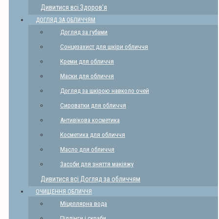
Дивитися всі Здоров'я
ДОГЛЯД ЗА ОБЛИЧЧЯМ
Догляд за губами
Сонцезахист для шкіри обличчя
Креми для обличчя
Маски для обличчя
Догляд за шкірою навколо очей
Сироватки для обличчя
Антивікова косметика
Косметика для обличчя
Масло для обличчя
Засоби для зняття макіяжу
Дивитися всі Догляд за обличчям
ОЧИЩЕННЯ ОБЛИЧЧЯ
Міцеллярна вода
Піллінги і скраби