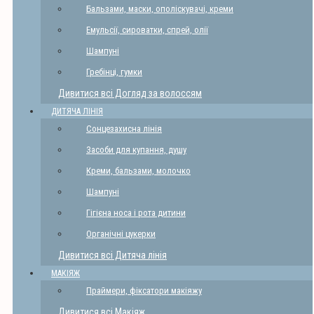
Бальзами, маски, ополіскувачі, креми
Емульсії, сироватки, спрей, олії
Шампуні
Гребінці, гумки
Дивитися всі Догляд за волоссям
ДИТЯЧА ЛІНІЯ
Сонцезахисна лінія
Засоби для купання, душу
Креми, бальзами, молочко
Шампуні
Гігієна носа і рота дитини
Органічні цукерки
Дивитися всі Дитяча лінія
МАКІЯЖ
Праймери, фіксатори макіяжу
Дивитися всі Макіяж