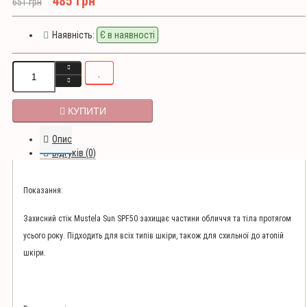
485 грн
651 грн
Наявність:
Є в наявності
КУПИТИ
Опис
Відгуків (0)
Показання:
Захисний стік Mustela Sun SPF50 захищає частини обличчя та тіла протягом
усього року. Підходить для всіх типів шкіри, також для схильної до атопій
шкіри.