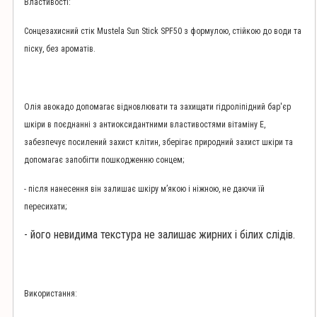
Властивості:
Сонцезахисний стік Mustela Sun Stick SPF50 з формулою, стійкою до води та
піску, без ароматів.
Олія авокадо допомагає відновлювати та захищати гідроліпідний бар'єр
шкіри в поєднанні з антиоксидантними властивостями вітаміну Е,
забезпечує посилений захист клітин, зберігає природний захист шкіри та
допомагає запобігти пошкодженню сонцем;
- після нанесення він залишає шкіру м’якою і ніжною, не даючи їй
пересихати;
- його невидима текстура не залишає жирних і білих слідів.
Використання: