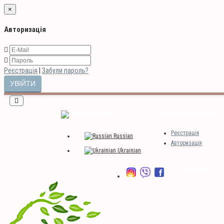
×
Авторизація
Реєстрація
|
Забули пароль?
Мова
Особистий кабінет
Реєстрація
Russian
Авторизація
Ukrainian
Закладки (0)