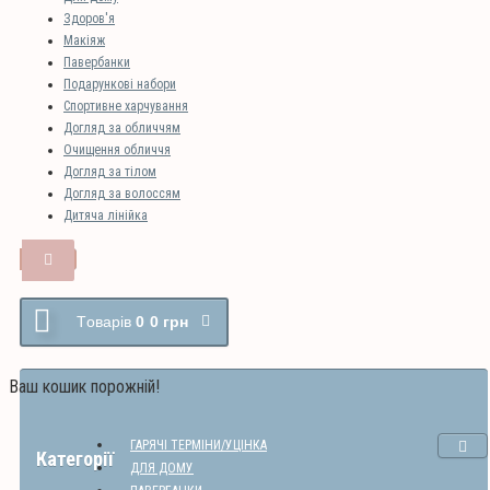
Здоров'я
Макіяж
Павербанки
Подарункові набори
Спортивне харчування
Догляд за обличчям
Очищення обличчя
Догляд за тілом
Догляд за волоссям
Дитяча лінійка
Tоварів
0
0 грн
Ваш кошик порожній!
ГАРЯЧІ ТЕРМІНИ/УЦІНКА
Категорії
ДЛЯ ДОМУ