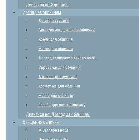
Дивитися всі Здоров'я
ДОГЛЯД ЗА ОБЛИЧЧЯМ
Догляд за губами
Сонцезахист для шкіри обличчя
Креми для обличчя
Маски для обличчя
Догляд за шкірою навколо очей
Сироватки для обличчя
Антивікова косметика
Косметика для обличчя
Масло для обличчя
Засоби для зняття макіяжу
Дивитися всі Догляд за обличчям
ОЧИЩЕННЯ ОБЛИЧЧЯ
Міцеллярна вода
Піллінги і скраби