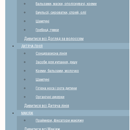
Бальзами, маски, ополіскувачі, креми
Емульсії, сироватки, спрей, олії
Шампуні
Гребінці, гумки
Дивитися всі Догляд за волоссям
ДИТЯЧА ЛІНІЯ
Сонцезахисна лінія
Засоби для купання, душу
Креми, бальзами, молочко
Шампуні
Гігієна носа і рота дитини
Органічні цукерки
Дивитися всі Дитяча лінія
МАКІЯЖ
Праймери, фіксатори макіяжу
Дивитися всі Макіяж