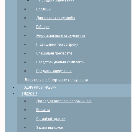
Продукти харчування
Протеїни
Для зв'язок та суглобів
Гейнери
Жироспалювачі та схуднення
Підвищення тестостерону
Спеціальні препарати
Передтренувальні комплекси
Продукти харчування
Дивитися всі Спортивне харчування
ПОДАРУНКОВІ НАБОРИ
ЗДОРОВ'Я
Догляд за ротовою порожниною
Вітаміни
Органічні цукерки
Захист від комах