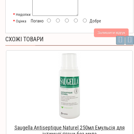
Недоліки:
Погано
Добре
Оцінка
Залишити відгук
СХОЖІ ТОВАРИ
Saugella Antiseptique Naturel 250мл Емульсія для
інтимної гігєни без мила