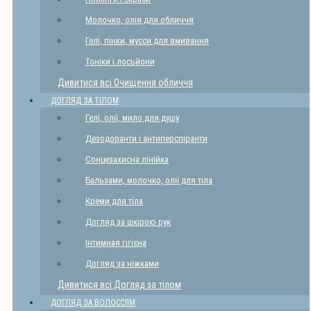
Молочко, олія для обличчя
Гелі, пінки, мусси для вмивання
Тоніки і лосьйони
Дивитися всі Очищення обличчя
ДОГЛЯД ЗА ТІЛОМ
Гелі, олії, мило для душу
Дезодоранти і антиперспіранти
Сонцезахисна лінійка
Бальзами, молочко, олії для тіла
Креми для тіла
Догляд за шкірою рук
Інтимная гігієна
Догляд за ніжками
Дивитися всі Догляд за тілом
ДОГЛЯД ЗА ВОЛОССЯМ