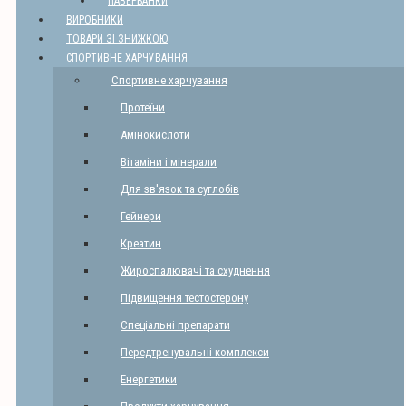
ПАВЕРБАНКИ
ВИРОБНИКИ
ТОВАРИ ЗІ ЗНИЖКОЮ
СПОРТИВНЕ ХАРЧУВАННЯ
Спортивне харчування
Протеїни
Амінокислоти
Вітаміни і мінерали
Для зв'язок та суглобів
Гейнери
Креатин
Жироспалювачі та схуднення
Підвищення тестостерону
Спеціальні препарати
Передтренувальні комплекси
Енергетики