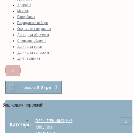
Здоров'я
Макіяж
Павербанки
Подарункові набори
Спортивне харчування
Догляд за обличчям
Очищення обличчя
Догляд за тілом
Догляд за волоссям
Дитяча лінійка
Tоварів
0
0 грн
Ваш кошик порожній!
ГАРЯЧІ ТЕРМІНИ/УЦІНКА
Категорії
ДЛЯ ДОМУ