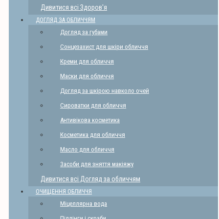
Дивитися всі Здоров'я
ДОГЛЯД ЗА ОБЛИЧЧЯМ
Догляд за губами
Сонцезахист для шкіри обличчя
Креми для обличчя
Маски для обличчя
Догляд за шкірою навколо очей
Сироватки для обличчя
Антивікова косметика
Косметика для обличчя
Масло для обличчя
Засоби для зняття макіяжу
Дивитися всі Догляд за обличчям
ОЧИЩЕННЯ ОБЛИЧЧЯ
Міцеллярна вода
Піллінги і скраби