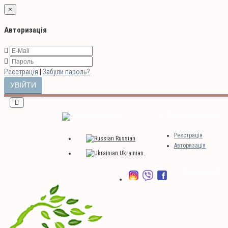
×
Авторизація
Реєстрація
|
Забули пароль?
Мова
Особистий кабінет
Реєстрація
Russian
Авторизація
Ukrainian
Закладки (0)