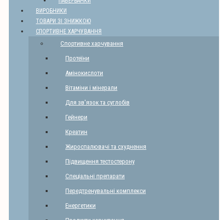
ПАВЕРБАНКИ
ВИРОБНИКИ
ТОВАРИ ЗІ ЗНИЖКОЮ
СПОРТИВНЕ ХАРЧУВАННЯ
Спортивне харчування
Протеїни
Амінокислоти
Вітаміни і мінерали
Для зв'язок та суглобів
Гейнери
Креатин
Жироспалювачі та схуднення
Підвищення тестостерону
Спеціальні препарати
Передтренувальні комплекси
Енергетики