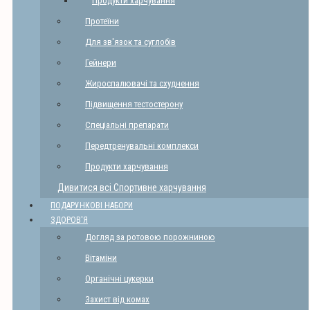
Продукти харчування
Протеїни
Для зв'язок та суглобів
Гейнери
Жироспалювачі та схуднення
Підвищення тестостерону
Спеціальні препарати
Передтренувальні комплекси
Продукти харчування
Дивитися всі Спортивне харчування
ПОДАРУНКОВІ НАБОРИ
ЗДОРОВ'Я
Догляд за ротовою порожниною
Вітаміни
Органічні цукерки
Захист від комах