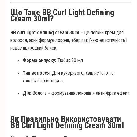
Що Таке BB Curl Light Defining
Cream 30ml?
BB curl light defining cream 30ml
– це легкий крем для
волосся, який формує локони, зберігає їхню еластичність і
надає природний блиск.
Форма випуску:
Тюбик 30 мл
Тип волосся:
Для кучерявого, хвилястого та
хвилястого волосся
Дія:
Волога + формування локонів + анти-фриз ефект
Як Правильно Використовувати
BB Curl Light Defining Cream 30ml