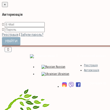
×
Авторизація
Реєстрація
|
Забули пароль?
Мова
Особистий кабінет
Реєстрація
Russian
Авторизація
Ukrainian
Закладки (0)