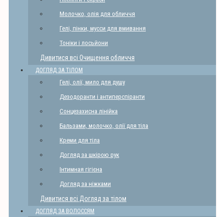
Молочко, олія для обличчя
Гелі, пінки, мусси для вмивання
Тоніки і лосьйони
Дивитися всі Очищення обличчя
ДОГЛЯД ЗА ТІЛОМ
Гелі, олії, мило для душу
Дезодоранти і антиперспіранти
Сонцезахисна лінійка
Бальзами, молочко, олії для тіла
Креми для тіла
Догляд за шкірою рук
Інтимная гігієна
Догляд за ніжками
Дивитися всі Догляд за тілом
ДОГЛЯД ЗА ВОЛОССЯМ