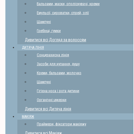
Бальзами, маски, ополіскувачі, креми
Емульсії, сироватки, спрей, олії
Шампуні
Гребінці, гумки
Дивитися всі Догляд за волоссям
ДИТЯЧА ЛІНІЯ
Сонцезахисна лінія
Засоби для купання, душу
Креми, бальзами, молочко
Шампуні
Гігієна носа і рота дитини
Органічні цукерки
Дивитися всі Дитяча лінія
МАКІЯЖ
Праймери, фіксатори макіяжу
Дивитися всі Макіяж