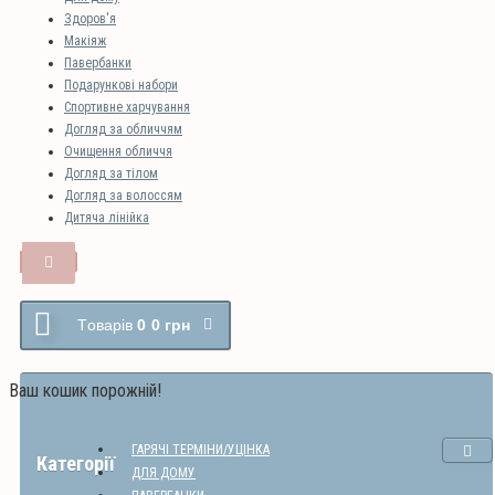
Здоров'я
Макіяж
Павербанки
Подарункові набори
Спортивне харчування
Догляд за обличчям
Очищення обличчя
Догляд за тілом
Догляд за волоссям
Дитяча лінійка
Tоварів
0
0 грн
Ваш кошик порожній!
ГАРЯЧІ ТЕРМІНИ/УЦІНКА
Категорії
ДЛЯ ДОМУ