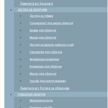
Дивитися всі Здоров'я
ДОГЛЯД ЗА ОБЛИЧЧЯМ
Догляд за губами
Сонцезахист для шкіри обличчя
Креми для обличчя
Маски для обличчя
Догляд за шкірою навколо очей
Сироватки для обличчя
Антивікова косметика
Косметика для обличчя
Масло для обличчя
Засоби для зняття макіяжу
Дивитися всі Догляд за обличчям
ОЧИЩЕННЯ ОБЛИЧЧЯ
Міцеллярна вода
Піллінги і скраби