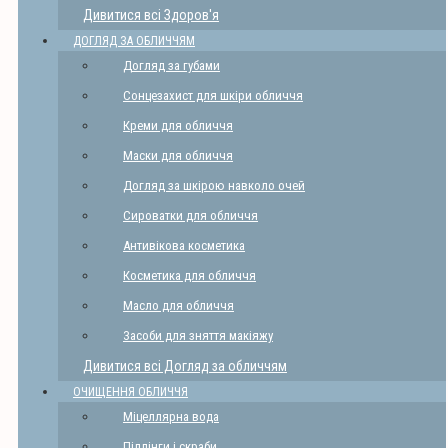
Дивитися всі Здоров'я
ДОГЛЯД ЗА ОБЛИЧЧЯМ
Догляд за губами
Сонцезахист для шкіри обличчя
Креми для обличчя
Маски для обличчя
Догляд за шкірою навколо очей
Сироватки для обличчя
Антивікова косметика
Косметика для обличчя
Масло для обличчя
Засоби для зняття макіяжу
Дивитися всі Догляд за обличчям
ОЧИЩЕННЯ ОБЛИЧЧЯ
Міцеллярна вода
Піллінги і скраби