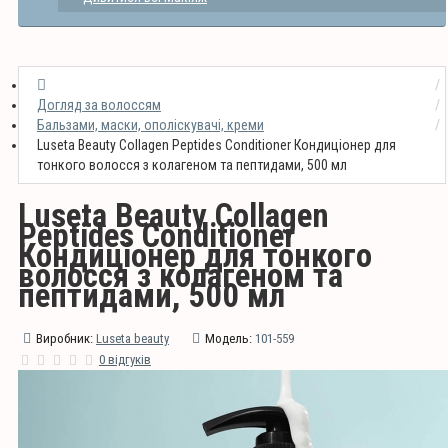
Догляд за волоссям
Бальзами, маски, ополіскувачі, креми
Luseta Beauty Collagen Peptides Conditioner Кондиціонер для
тонкого волосся з колагеном та пептидами, 500 мл
Luseta Beauty Collagen
Peptides Conditioner
Кондиціонер для тонкого
волосся з колагеном та
пептидами, 500 мл
Виробник:
Luseta beauty
Модель:
101-559
0 відгуків