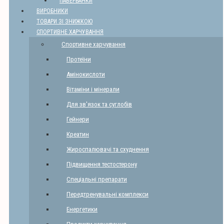
ПАВЕРБАНКИ
ВИРОБНИКИ
ТОВАРИ ЗІ ЗНИЖКОЮ
СПОРТИВНЕ ХАРЧУВАННЯ
Спортивне харчування
Протеїни
Амінокислоти
Вітаміни і мінерали
Для зв'язок та суглобів
Гейнери
Креатин
Жироспалювачі та схуднення
Підвищення тестостерону
Спеціальні препарати
Передтренувальні комплекси
Енергетики