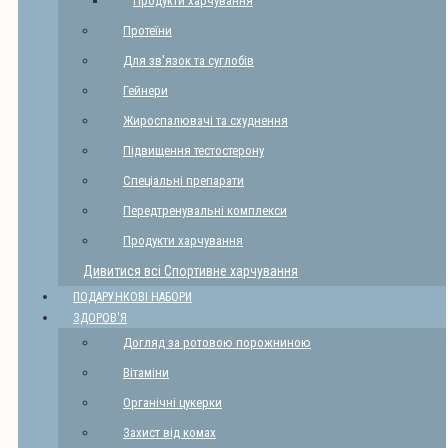
Продукти харчування
Протеїни
Для зв'язок та суглобів
Гейнери
Жироспалювачі та схуднення
Підвищення тестостерону
Спеціальні препарати
Передтренувальні комплекси
Продукти харчування
Дивитися всі Спортивне харчування
ПОДАРУНКОВІ НАБОРИ
ЗДОРОВ'Я
Догляд за ротовою порожниною
Вітаміни
Органічні цукерки
Захист від комах