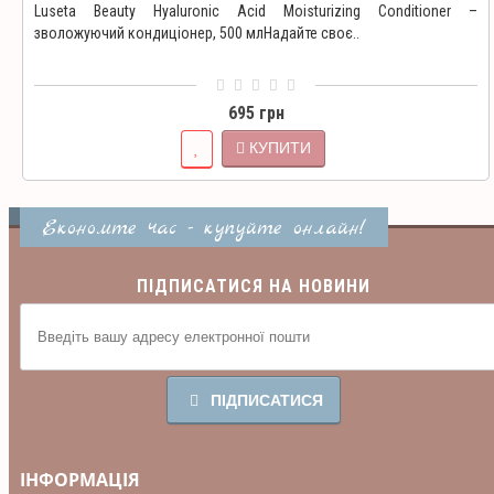
кислотою
Luseta Beauty Hyaluronic Acid Moisturizing Conditioner –
зволожуючий кондиціонер, 500 млНадайте своє..
695 грн
КУПИТИ
Економте час - купуйте онлайн!
ПІДПИСАТИСЯ НА НОВИНИ
ПІДПИСАТИСЯ
ІНФОРМАЦІЯ