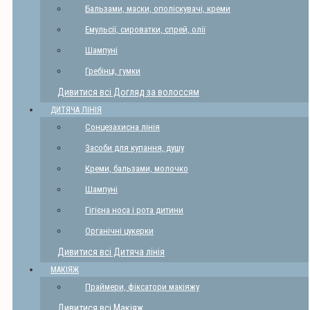
Бальзами, маски, ополіскувачі, креми
Емульсії, сироватки, спрей, олії
Шампуні
Гребінці, гумки
Дивитися всі Догляд за волоссям
ДИТЯЧА ЛІНІЯ
Сонцезахисна лінія
Засоби для купання, душу
Креми, бальзами, молочко
Шампуні
Гігієна носа і рота дитини
Органічні цукерки
Дивитися всі Дитяча лінія
МАКІЯЖ
Праймери, фіксатори макіяжу
Дивитися всі Макіяж