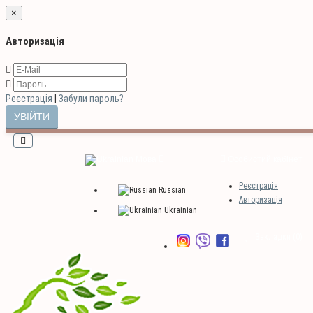
×
Авторизація
Реєстрація
|
Забули пароль?
Мова
Особистий кабінет
Реєстрація
Russian
Авторизація
Ukrainian
Закладки (0)