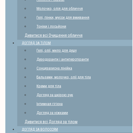
Молочко, олія для обличчя
Гелі, пінки, мусси для вмивання
Тоніки і лосьйони
Дивитися всі Очищення обличчя
ДОГЛЯД ЗА ТІЛОМ
Гелі, олії, мило для душу
Дезодоранти і антиперспіранти
Сонцезахисна лінійка
Бальзами, молочко, олії для тіла
Креми для тіла
Догляд за шкірою рук
Інтимная гігієна
Догляд за ніжками
Дивитися всі Догляд за тілом
ДОГЛЯД ЗА ВОЛОССЯМ