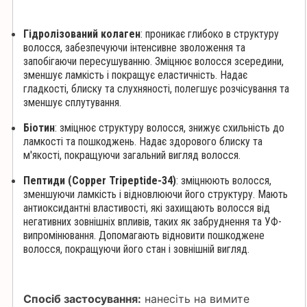
Гідролізований колаген
: проникає глибоко в структуру
волосся, забезпечуючи інтенсивне зволоження та
запобігаючи пересушуванню. Зміцнює волосся зсередини,
зменшує ламкість і покращує еластичність. Надає
гладкості, блиску та слухняності, полегшує розчісування та
зменшує сплутування.
Біотин
: зміцнює структуру волосся, знижує схильність до
ламкості та пошкоджень. Надає здорового блиску та
м'якості, покращуючи загальний вигляд волосся.
Пептиди (Copper Tripeptide-34)
: зміцнюють волосся,
зменшуючи ламкість і відновлюючи його структуру. Мають
антиоксидантні властивості, які захищають волосся від
негативних зовнішніх впливів, таких як забруднення та УФ-
випромінювання. Допомагають відновити пошкоджене
волосся, покращуючи його стан і зовнішній вигляд.
Спосіб застосування:
нанесіть на вимите