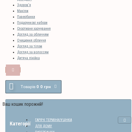
Здоров'я
Макіяж
Павербанки
Подарункові набори
Спортивне харчування
Догляд за обличчям
Очищення обличчя
Догляд за тілом
Догляд за волоссям
Дитяча лінійка
Tоварів
0
0 грн
Ваш кошик порожній!
ГАРЯЧІ ТЕРМІНИ/УЦІНКА
Категорії
ДЛЯ ДОМУ