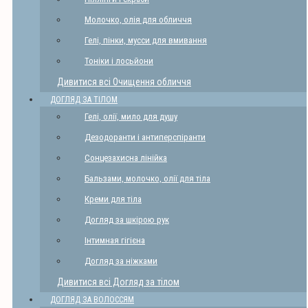
Молочко, олія для обличчя
Гелі, пінки, мусси для вмивання
Тоніки і лосьйони
Дивитися всі Очищення обличчя
ДОГЛЯД ЗА ТІЛОМ
Гелі, олії, мило для душу
Дезодоранти і антиперспіранти
Сонцезахисна лінійка
Бальзами, молочко, олії для тіла
Креми для тіла
Догляд за шкірою рук
Інтимная гігієна
Догляд за ніжками
Дивитися всі Догляд за тілом
ДОГЛЯД ЗА ВОЛОССЯМ