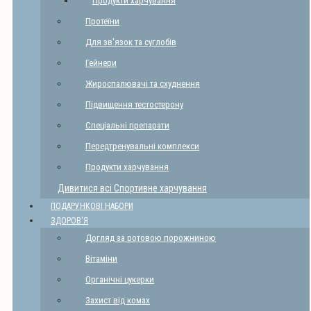
Продукти харчування
Протеїни
Для зв'язок та суглобів
Гейнери
Жироспалювачі та схуднення
Підвищення тестостерону
Спеціальні препарати
Передтренувальні комплекси
Продукти харчування
Дивитися всі Спортивне харчування
ПОДАРУНКОВІ НАБОРИ
ЗДОРОВ'Я
Догляд за ротовою порожниною
Вітаміни
Органічні цукерки
Захист від комах