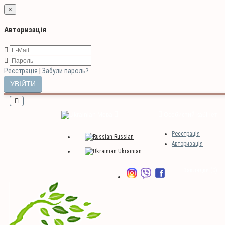
×
Авторизація
Реєстрація
|
Забули пароль?
Мова
Особистий кабінет
Реєстрація
Russian
Авторизація
Ukrainian
Закладки (0)