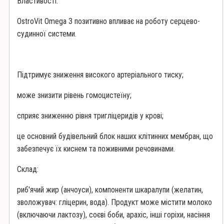
Властивості:
OstroVit Omega 3 позитивно впливає на роботу серцево-
судинної системи.
Підтримує зниження високого артеріального тиску;
може знизити рівень гомоцистеїну;
сприяє зниженню рівня тригліцеридів у крові;
це основний будівельний блок наших клітинних мембран, що
забезпечує їх киснем та поживними речовинами.
Склад:
риб'ячий жир (анчоуси), компоненти шкаралупи (желатин,
зволожувач: гліцерин, вода). Продукт може містити молоко
(включаючи лактозу), соєві боби, арахіс, інші горіхи, насіння