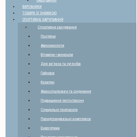
ПАВЕРБАНКИ
ВИРОБНИКИ
ТОВАРИ ЗІ ЗНИЖКОЮ
СПОРТИВНЕ ХАРЧУВАННЯ
Спортивне харчування
Протеїни
Амінокислоти
Вітаміни і мінерали
Для зв'язок та суглобів
Гейнери
Креатин
Жироспалювачі та схуднення
Підвищення тестостерону
Спеціальні препарати
Передтренувальні комплекси
Енергетики