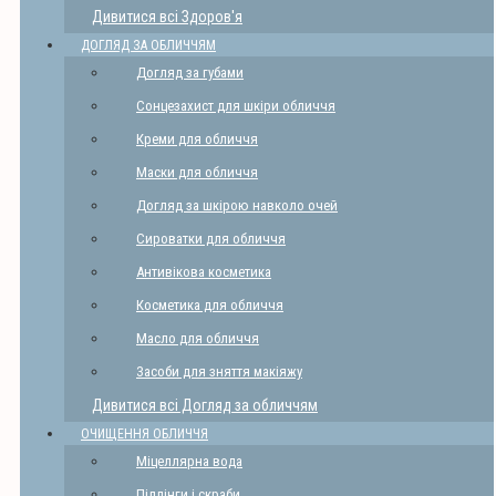
Дивитися всі Здоров'я
ДОГЛЯД ЗА ОБЛИЧЧЯМ
Догляд за губами
Сонцезахист для шкіри обличчя
Креми для обличчя
Маски для обличчя
Догляд за шкірою навколо очей
Сироватки для обличчя
Антивікова косметика
Косметика для обличчя
Масло для обличчя
Засоби для зняття макіяжу
Дивитися всі Догляд за обличчям
ОЧИЩЕННЯ ОБЛИЧЧЯ
Міцеллярна вода
Піллінги і скраби