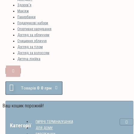
Здоров'я
Макіяж
Павербанки
Подарункові набори
Спортивне харчування
Догляд за обличчям
Очищення обличчя
Догляд за тілом
Догляд за волоссям
Дитяча лінійка
Tоварів
0
0 грн
Ваш кошик порожній!
ГАРЯЧІ ТЕРМІНИ/УЦІНКА
Категорії
ДЛЯ ДОМУ