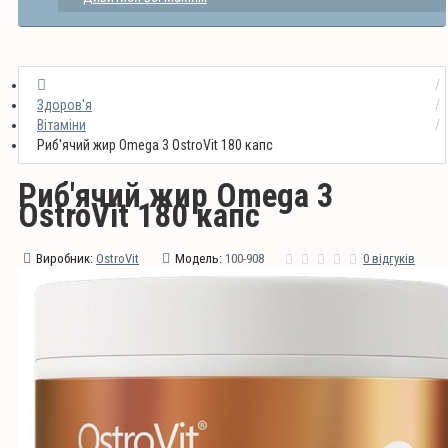
Здоров'я
Вітаміни
Риб'ячий жир Omega 3 OstroVit 180 капс
Риб'ячий жир Omega 3
OstroVit 180 капс
Виробник:
OstroVit
Модель:
100-908
0 відгуків