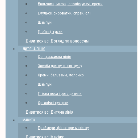
Бальзами, маски, ополіскувачі, креми
Емульсії, сироватки, спрей, олії
Шампуні
Гребінці, гумки
Дивитися всі Догляд за волоссям
ДИТЯЧА ЛІНІЯ
Сонцезахисна лінія
Засоби для купання, душу
Креми, бальзами, молочко
Шампуні
Гігієна носа і рота дитини
Органічні цукерки
Дивитися всі Дитяча лінія
МАКІЯЖ
Праймери, фіксатори макіяжу
Дивитися всі Макіяж