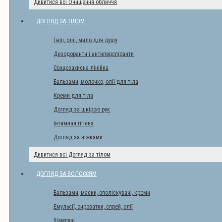
Дивитися всі Очищення обличчя
ДОГЛЯД ЗА ТІЛОМ
Гелі, олії, мило для душу
Дезодоранти і антиперспіранти
Сонцезахисна лінійка
Бальзами, молочко, олії для тіла
Креми для тіла
Догляд за шкірою рук
Інтимная гігієна
Догляд за ніжками
Дивитися всі Догляд за тілом
ДОГЛЯД ЗА ВОЛОССЯМ
Бальзами, маски, ополіскувачі, креми
Емульсії, сироватки, спрей, олії
Шампуні