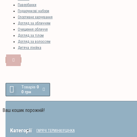
Павербанки
Подарункові набори
Спортивне харчування
Догляд за обличчям
Очищення обличчя
Догляд за тілом
Догляд за волоссям
Дитяча лінійка
Tоварів
0
0 грн
Ваш кошик порожній!
Категорії
ГАРЯЧІ ТЕРМІНИ/УЦІНКА