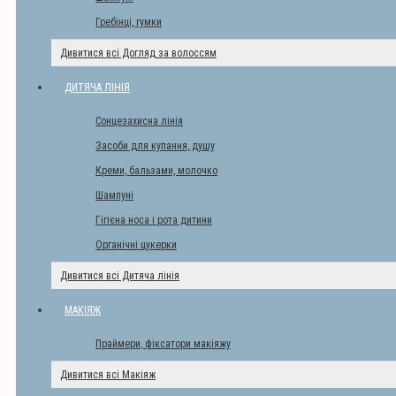
Гребінці, гумки
Дивитися всі Догляд за волоссям
ДИТЯЧА ЛІНІЯ
Сонцезахисна лінія
Засоби для купання, душу
Креми, бальзами, молочко
Шампуні
Гігієна носа і рота дитини
Органічні цукерки
Дивитися всі Дитяча лінія
МАКІЯЖ
Праймери, фіксатори макіяжу
Дивитися всі Макіяж