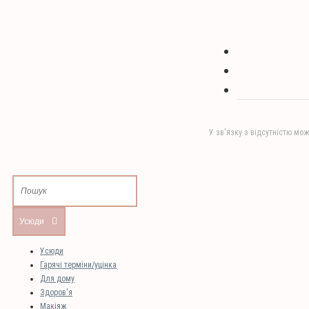
У зв'язку з відсутністю мож
Усюди
Усюди
Гарячі терміни/уцінка
Для дому
Здоров'я
Макіяж