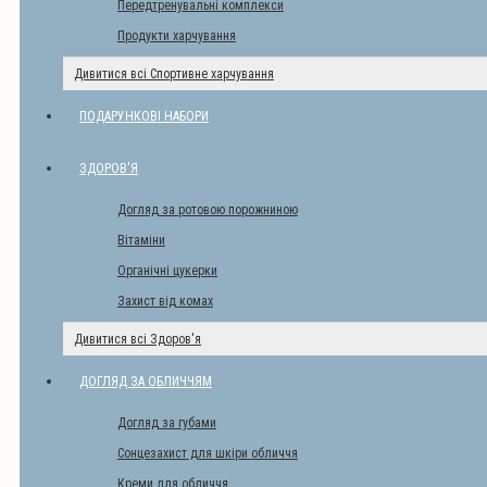
Передтренувальні комплекси
Продукти харчування
Дивитися всі Спортивне харчування
ПОДАРУНКОВІ НАБОРИ
ЗДОРОВ'Я
Догляд за ротовою порожниною
Вітаміни
Органічні цукерки
Захист від комах
Дивитися всі Здоров'я
ДОГЛЯД ЗА ОБЛИЧЧЯМ
Догляд за губами
Сонцезахист для шкіри обличчя
Креми для обличчя