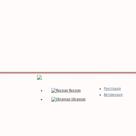
Закладки (0)
Мова
Особистий кабінет
Реєстрація
Russian
Авторизація
Ukrainian