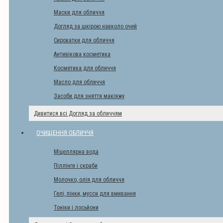
Маски для обличчя
Догляд за шкірою навколо очей
Сироватки для обличчя
Антивікова косметика
Косметика для обличчя
Масло для обличчя
Засоби для зняття макіяжу
Дивитися всі Догляд за обличчям
ОЧИЩЕННЯ ОБЛИЧЧЯ
Міцеллярна вода
Піллінги і скраби
Молочко, олія для обличчя
Гелі, пінки, мусси для вмивання
Тоніки і лосьйони