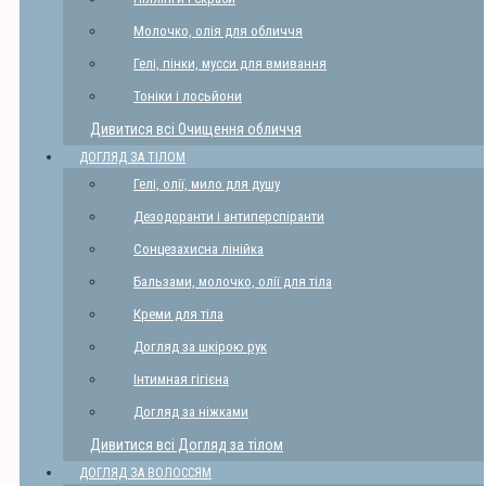
Молочко, олія для обличчя
Гелі, пінки, мусси для вмивання
Тоніки і лосьйони
Дивитися всі Очищення обличчя
ДОГЛЯД ЗА ТІЛОМ
Гелі, олії, мило для душу
Дезодоранти і антиперспіранти
Сонцезахисна лінійка
Бальзами, молочко, олії для тіла
Креми для тіла
Догляд за шкірою рук
Інтимная гігієна
Догляд за ніжками
Дивитися всі Догляд за тілом
ДОГЛЯД ЗА ВОЛОССЯМ