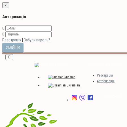
×
Авторизація
Реєстрація
|
Забули пароль?
Мова
Особистий кабінет
Реєстрація
Russian
Авторизація
Ukrainian
Закладки (0)