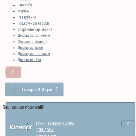
Здоров'я
Макіяж
Павербанки
Подарункові набори
Спортивне харчування
Догляд за обличчям
Очищення обличчя
Догляд за тілом
Догляд за волоссям
Дитяча лінійка
Tоварів
0
0 грн
Ваш кошик порожній!
ГАРЯЧІ ТЕРМІНИ/УЦІНКА
Категорії
ДЛЯ ДОМУ