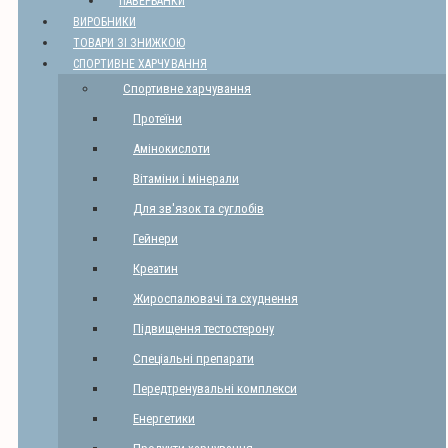
ПАВЕРБАНКИ
ВИРОБНИКИ
ТОВАРИ ЗІ ЗНИЖКОЮ
СПОРТИВНЕ ХАРЧУВАННЯ
Спортивне харчування
Протеїни
Амінокислоти
Вітаміни і мінерали
Для зв'язок та суглобів
Гейнери
Креатин
Жироспалювачі та схуднення
Підвищення тестостерону
Спеціальні препарати
Передтренувальні комплекси
Енергетики