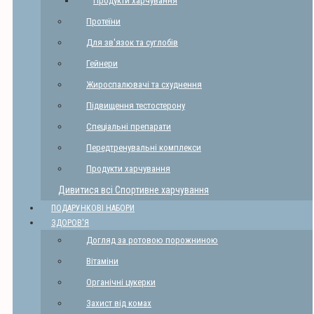
Продукти харчування
Протеїни
Для зв'язок та суглобів
Гейнери
Жироспалювачі та схуднення
Підвищення тестостерону
Спеціальні препарати
Передтренувальні комплекси
Продукти харчування
Дивитися всі Спортивне харчування
ПОДАРУНКОВІ НАБОРИ
ЗДОРОВ'Я
Догляд за ротовою порожниною
Вітаміни
Органічні цукерки
Захист від комах