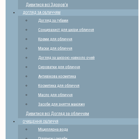
Дивитися всі Здоров'я
ДОГЛЯД ЗА ОБЛИЧЧЯМ
Догляд за губами
Сонцезахист для шкіри обличчя
Креми для обличчя
Маски для обличчя
Догляд за шкірою навколо очей
Сироватки для обличчя
Антивікова косметика
Косметика для обличчя
Масло для обличчя
Засоби для зняття макіяжу
Дивитися всі Догляд за обличчям
ОЧИЩЕННЯ ОБЛИЧЧЯ
Міцеллярна вода
Піллінги і скраби