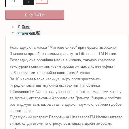
КУПИТИ
Опис
Відгуків (0)
Розгладжуюча маска "Миттєве сяйво" при перших зморшках
З маслом арганії, ензимами гранату та LiftessenceTM Nature
Розгладжуюча органічна маска з ніжною, таючою кремовою
текстурою і свіжим квітковим ароматом має ліфтинг-ефект і
забезпечує миттєве сяйво навіть самій тускло.
За 10 хвилин маска насичує шкіру протизростовими
інгредієнтами: підтягуючим екстрактом Папортника
LiftessenceTM Nature, гіалуроновою кислотою, маслами Кокосу
та Арганії, екстрактами Хлорелли та Гранату.
Зморшки помітно
розгладжуються, шкіра стає гладкою, пружною, свіжою і добре
зволоженою.
Підтягуючий екстракт Папортника LiftessenceTM Nature миттєво
знімає сліди втоми та стресу: розгладжує дрібні зморшки,