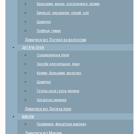
Бальзами, маски, ополіскувачі, креми
Емульсії, сироватки, спрей, олії
Шампуні
Гребінці, гумки
Дивитися всі Догляд за волоссям
ДИТЯЧА ЛІНІЯ
Сонцезахисна лінія
Засоби для купання, душу
Креми, бальзами, молочко
Шампуні
Гігієна носа і рота дитини
Органічні цукерки
Дивитися всі Дитяча лінія
МАКІЯЖ
Праймери, фіксатори макіяжу
Дивитися всі Макіяж