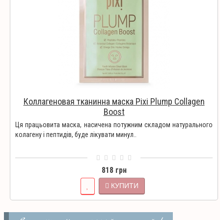
Коллагеновая тканинна маска Pixi Plump Collagen
Boost
Ця працьовита маска, насичена потужним складом натурального
колагену і пептидів, буде лікувати минул..
818 грн
КУПИТИ