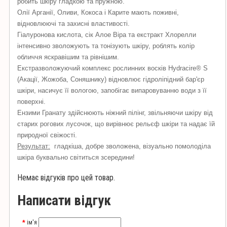
робить шкіру гладкою та пружною.
Олії Арганії, Оливи, Кокоса і Карите мають поживні,
відновлюючі та захисні властивості.
Гіалуронова кислота, сік Алое Віра та екстракт Хлорелли
інтенсивно зволожують та тонізують шкіру, роблять колір
обличчя яскравішим та рівнішим.
Екстразволожуючий комплекс рослинних восків Hydracire® S
(Акації, Жожоба, Соняшнику) відновлює гідроліпідний бар'єр
шкіри, насичує її вологою, запобігає випаровуванню води з її
поверхні.
Ензими Гранату здійснюють ніжний пілінг, звільняючи шкіру від
старих рогових лусочок, що вирівнює рельєф шкіри та надає їй
природної свіжості.
Результат:
гладкіша, добре зволожена, візуально помолоділа
шкіра буквально світиться зсередини!
Немає відгуків про цей товар.
Написати відгук
ім'я