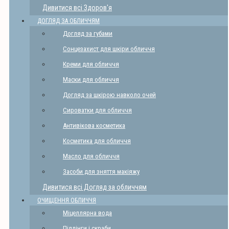
Дивитися всі Здоров'я
ДОГЛЯД ЗА ОБЛИЧЧЯМ
Догляд за губами
Сонцезахист для шкіри обличчя
Креми для обличчя
Маски для обличчя
Догляд за шкірою навколо очей
Сироватки для обличчя
Антивікова косметика
Косметика для обличчя
Масло для обличчя
Засоби для зняття макіяжу
Дивитися всі Догляд за обличчям
ОЧИЩЕННЯ ОБЛИЧЧЯ
Міцеллярна вода
Піллінги і скраби