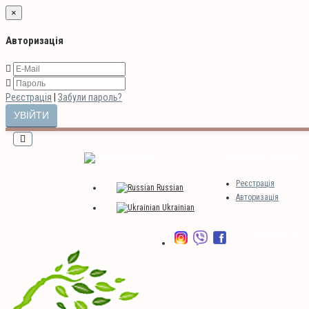
×
Авторизація
Реєстрація
|
Забули пароль?
Мова
Особистий кабінет
Реєстрація
Russian
Авторизація
Ukrainian
Закладки (0)