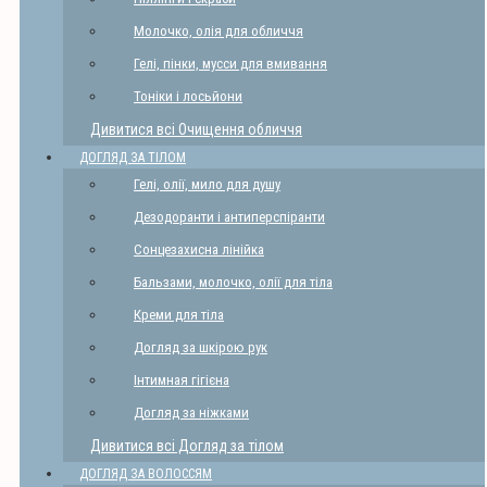
Молочко, олія для обличчя
Гелі, пінки, мусси для вмивання
Тоніки і лосьйони
Дивитися всі Очищення обличчя
ДОГЛЯД ЗА ТІЛОМ
Гелі, олії, мило для душу
Дезодоранти і антиперспіранти
Сонцезахисна лінійка
Бальзами, молочко, олії для тіла
Креми для тіла
Догляд за шкірою рук
Інтимная гігієна
Догляд за ніжками
Дивитися всі Догляд за тілом
ДОГЛЯД ЗА ВОЛОССЯМ