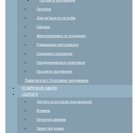
Продукти харчування
Протеїни
Для зв'язок та суглобів
Гейнери
Жироспалювачі та схуднення
Підвищення тестостерону
Спеціальні препарати
Передтренувальні комплекси
Продукти харчування
Дивитися всі Спортивне харчування
ПОДАРУНКОВІ НАБОРИ
ЗДОРОВ'Я
Догляд за ротовою порожниною
Вітаміни
Органічні цукерки
Захист від комах