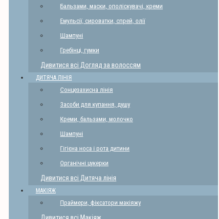
Бальзами, маски, ополіскувачі, креми
Емульсії, сироватки, спрей, олії
Шампуні
Гребінці, гумки
Дивитися всі Догляд за волоссям
ДИТЯЧА ЛІНІЯ
Сонцезахисна лінія
Засоби для купання, душу
Креми, бальзами, молочко
Шампуні
Гігієна носа і рота дитини
Органічні цукерки
Дивитися всі Дитяча лінія
МАКІЯЖ
Праймери, фіксатори макіяжу
Дивитися всі Макіяж