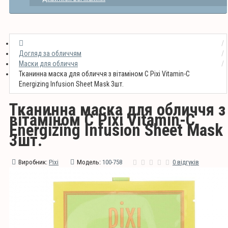
Догляд за обличчям
Маски для обличчя
Тканинна маска для обличчя з вітаміном С Pixi Vitamin-C
Energizing Infusion Sheet Mask 3шт.
Тканинна маска для обличчя з
вітаміном С Pixi Vitamin-C
Energizing Infusion Sheet Mask
3шт.
Виробник:
Pixi
Модель:
100-758
0 відгуків