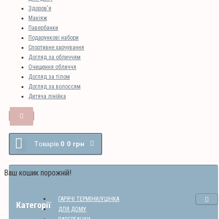
Здоров'я
Макіяж
Павербанки
Подарункові набори
Спортивне харчування
Догляд за обличчям
Очищення обличчя
Догляд за тілом
Догляд за волоссям
Дитяча лінійка
Tоварів
0
0 грн
Ваш кошик порожній!
ГАРЯЧІ ТЕРМІНИ/УЦІНКА
Категорії
ДЛЯ ДОМУ