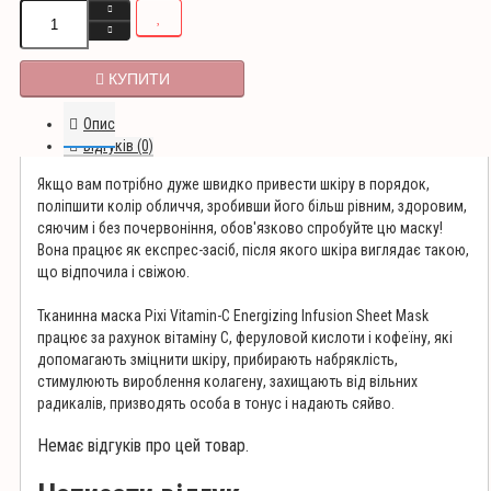
КУПИТИ
Опис
Відгуків (0)
Якщо вам потрібно дуже швидко привести шкіру в порядок,
поліпшити колір обличчя, зробивши його більш рівним, здоровим,
сяючим і без почервоніння, обов'язково спробуйте цю маску!
Вона працює як експрес-засіб, після якого шкіра виглядає такою,
що відпочила і свіжою.
Тканинна маска Pixi Vitamin-C Energizing Infusion Sheet Mask
працює за рахунок вітаміну С, феруловой кислоти і кофеїну, які
допомагають зміцнити шкіру, прибирають набряклість,
стимулюють вироблення колагену, захищають від вільних
радикалів, призводять особа в тонус і надають сяйво.
Немає відгуків про цей товар.