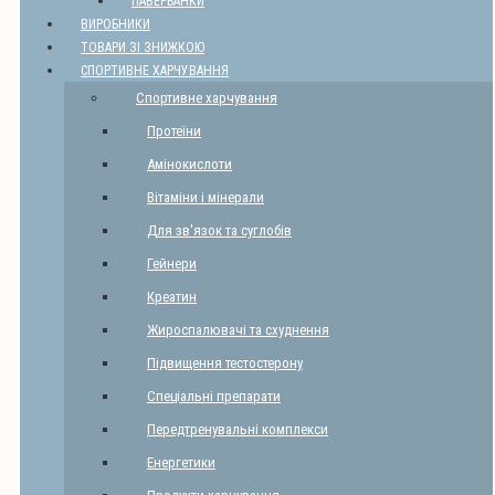
ПАВЕРБАНКИ
ВИРОБНИКИ
ТОВАРИ ЗІ ЗНИЖКОЮ
СПОРТИВНЕ ХАРЧУВАННЯ
Спортивне харчування
Протеїни
Амінокислоти
Вітаміни і мінерали
Для зв'язок та суглобів
Гейнери
Креатин
Жироспалювачі та схуднення
Підвищення тестостерону
Спеціальні препарати
Передтренувальні комплекси
Енергетики