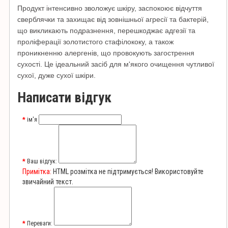
Продукт інтенсивно зволожує шкіру, заспокоює відчуття
сверблячки та захищає від зовнішньої агресії та бактерій,
що викликають подразнення, перешкоджає адгезії та
проліферації золотистого стафілококу, а також
проникненню алергенів, що провокують загострення
сухості.
Це ідеальний засіб для м'якого очищення чутливої ​​
сухої, дуже сухої шкіри.
Написати відгук
ім'я
Ваш відгук:
Примітка:
HTML розмітка не підтримується! Використовуйте
звичайний текст.
Переваги: