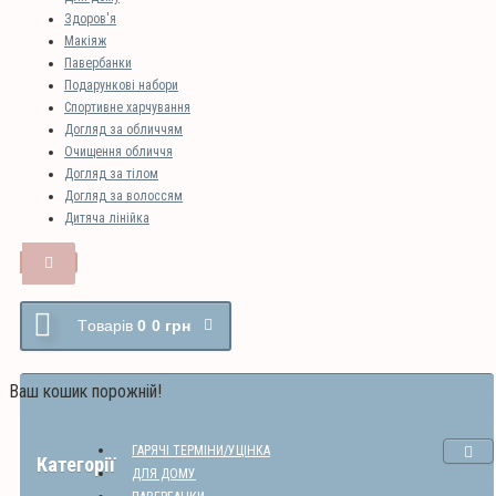
Здоров'я
Макіяж
Павербанки
Подарункові набори
Спортивне харчування
Догляд за обличчям
Очищення обличчя
Догляд за тілом
Догляд за волоссям
Дитяча лінійка
Tоварів
0
0 грн
Ваш кошик порожній!
ГАРЯЧІ ТЕРМІНИ/УЦІНКА
Категорії
ДЛЯ ДОМУ