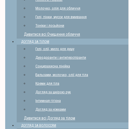
Молочко, олія для обличчя
Гелі, пінки, мусси для вмивання
Тоніки і лосьйони
Дивитися всі Очищення обличчя
ДОГЛЯД ЗА ТІЛОМ
Гелі, олії, мило для душу
Дезодоранти і антиперспіранти
Сонцезахисна лінійка
Бальзами, молочко, олії для тіла
Креми для тіла
Догляд за шкірою рук
Інтимная гігієна
Догляд за ніжками
Дивитися всі Догляд за тілом
ДОГЛЯД ЗА ВОЛОССЯМ