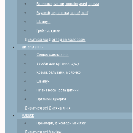
Бальзами, маски, ополіскувачі, креми
Емульсії, сироватки, спрей, олії
Шампуні
Гребінці, гумки
Дивитися всі Догляд за волоссям
ДИТЯЧА ЛІНІЯ
Сонцезахисна лінія
Засоби для купання, душу
Креми, бальзами, молочко
Шампуні
Гігієна носа і рота дитини
Органічні цукерки
Дивитися всі Дитяча лінія
МАКІЯЖ
Праймери, фіксатори макіяжу
Дивитися всі Макіяж