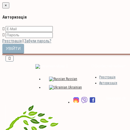
×
Авторизація
Реєстрація
|
Забули пароль?
Мова
Особистий кабінет
Реєстрація
Russian
Авторизація
Ukrainian
Закладки (0)