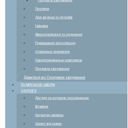
Продукти харчування
Протеїни
Для зв'язок та суглобів
Гейнери
Жироспалювачі та схуднення
Підвищення тестостерону
Спеціальні препарати
Передтренувальні комплекси
Продукти харчування
Дивитися всі Спортивне харчування
ПОДАРУНКОВІ НАБОРИ
ЗДОРОВ'Я
Догляд за ротовою порожниною
Вітаміни
Органічні цукерки
Захист від комах