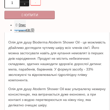
КУПИТИ
Опис
Відгуків (0)
Олія для душу Bioderma Atoderm Shower Oil - це можливість
дбайливо доглядати чутливу шкіру всіх членів сім'ї.
Його
можна застосувати навіть для купання немовлят із перших
днів народження.
Продукт не містить небезпечних
складових, здатних нашкодити здоров'ю дорослої дитини:
мила, парабенів, барвників.
У формулі засобу - 33%
зволожуючі та відновлювальні гідроліпідну плівку
компонента.
Олія для душу Atoderm Shower Oil має ультралегку нежирну
консистенцію, яка витрачається дуже економно, а при
контакті з водою перетворюється на ніжну піну, яка
делікатно очищає шкіру.