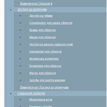
Дивитися всі Здоров'я
ДОГЛЯД ЗА ОБЛИЧЧЯМ
Догляд за губами
Сонцезахист для шкіри обличчя
Креми для обличчя
Маски для обличчя
Догляд за шкірою навколо очей
Сироватки для обличчя
Антивікова косметика
Косметика для обличчя
Масло для обличчя
Засоби для зняття макіяжу
Дивитися всі Догляд за обличчям
ОЧИЩЕННЯ ОБЛИЧЧЯ
Міцеллярна вода
Піллінги і скраби