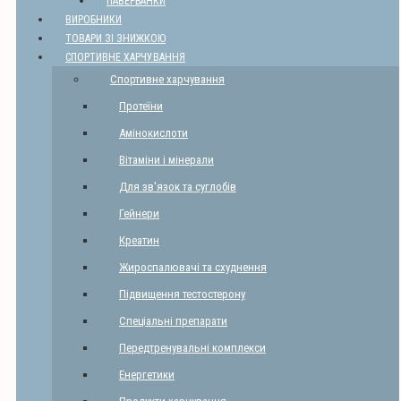
ПАВЕРБАНКИ
ВИРОБНИКИ
ТОВАРИ ЗІ ЗНИЖКОЮ
СПОРТИВНЕ ХАРЧУВАННЯ
Спортивне харчування
Протеїни
Амінокислоти
Вітаміни і мінерали
Для зв'язок та суглобів
Гейнери
Креатин
Жироспалювачі та схуднення
Підвищення тестостерону
Спеціальні препарати
Передтренувальні комплекси
Енергетики