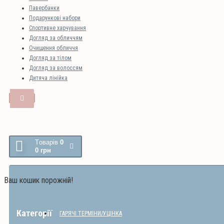
Павербанки
Подарункові набори
Спортивне харчування
Догляд за обличчям
Очищення обличчя
Догляд за тілом
Догляд за волоссям
Дитяча лінійка
Tоварів
0
0 грн
Ваш кошик порожній!
Категорії
ГАРЯЧІ ТЕРМІНИ/УЦІНКА