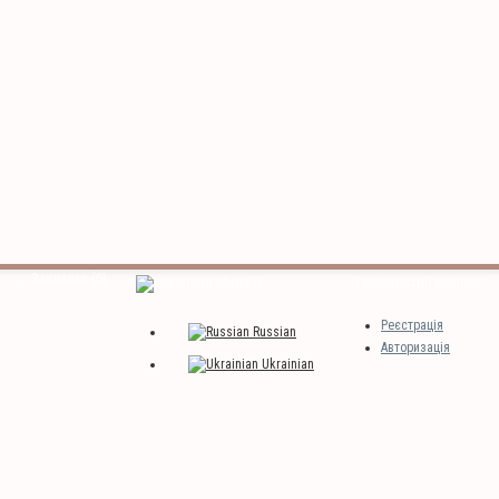
Закладки (0)
Мова
Особистий кабінет
Реєстрація
Russian
Авторизація
Ukrainian