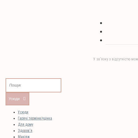
У зв'язку з відсутністю мож
Усюди
Усюди
Гарячі терміни/уцінка
Для дому
Здоров'я
Макіяж