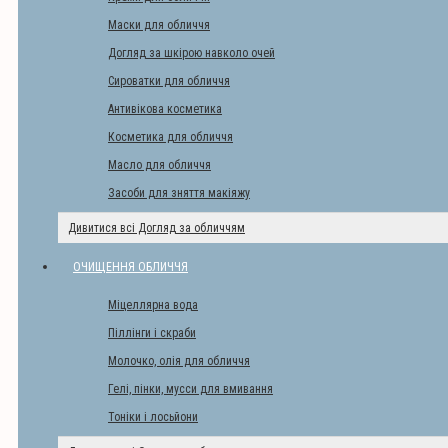
Маски для обличчя
Догляд за шкірою навколо очей
Сироватки для обличчя
Антивікова косметика
Косметика для обличчя
Масло для обличчя
Засоби для зняття макіяжу
Дивитися всі Догляд за обличчям
ОЧИЩЕННЯ ОБЛИЧЧЯ
Міцеллярна вода
Піллінги і скраби
Молочко, олія для обличчя
Гелі, пінки, мусси для вмивання
Тоніки і лосьйони