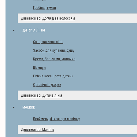
Гребінці, гумки
Дивитися всі Догляд за волоссям
ДИТЯЧА ЛІНІЯ
Сонцезахисна лінія
Засоби для купання, душу
Креми, бальзами, молочко
Шампуні
Гігієна носа і рота дитини
Органічні цукерки
Дивитися всі Дитяча лінія
МАКІЯЖ
Праймери, фіксатори макіяжу
Дивитися всі Макіяж