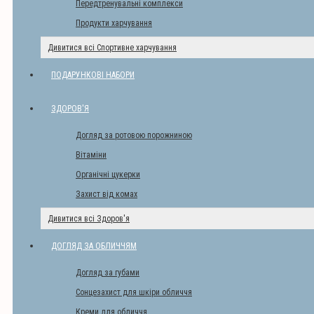
Передтренувальні комплекси
Продукти харчування
Дивитися всі Спортивне харчування
ПОДАРУНКОВІ НАБОРИ
ЗДОРОВ'Я
Догляд за ротовою порожниною
Вітаміни
Органічні цукерки
Захист від комах
Дивитися всі Здоров'я
ДОГЛЯД ЗА ОБЛИЧЧЯМ
Догляд за губами
Сонцезахист для шкіри обличчя
Креми для обличчя