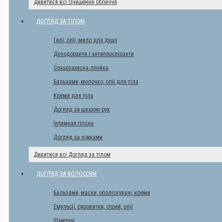
Дивитися всі Очищення обличчя
ДОГЛЯД ЗА ТІЛОМ
Гелі, олії, мило для душу
Дезодоранти і антиперспіранти
Сонцезахисна лінійка
Бальзами, молочко, олії для тіла
Креми для тіла
Догляд за шкірою рук
Інтимная гігієна
Догляд за ніжками
Дивитися всі Догляд за тілом
ДОГЛЯД ЗА ВОЛОССЯМ
Бальзами, маски, ополіскувачі, креми
Емульсії, сироватки, спрей, олії
Шампуні