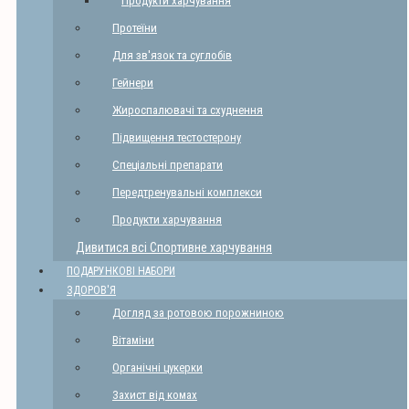
Продукти харчування
Протеїни
Для зв'язок та суглобів
Гейнери
Жироспалювачі та схуднення
Підвищення тестостерону
Спеціальні препарати
Передтренувальні комплекси
Продукти харчування
Дивитися всі Спортивне харчування
ПОДАРУНКОВІ НАБОРИ
ЗДОРОВ'Я
Догляд за ротовою порожниною
Вітаміни
Органічні цукерки
Захист від комах