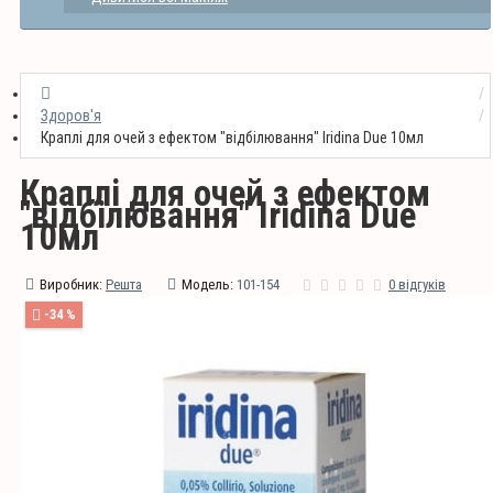
Здоров'я
Краплі для очей з ефектом "відбілювання" Iridina Due 10мл
Краплі для очей з ефектом
"відбілювання" Iridina Due
10мл
Виробник:
Решта
Модель:
101-154
0 відгуків
-34 %