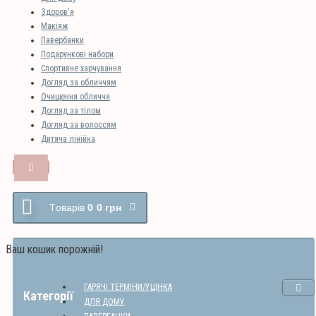
Здоров'я
Макіяж
Павербанки
Подарункові набори
Спортивне харчування
Догляд за обличчям
Очищення обличчя
Догляд за тілом
Догляд за волоссям
Дитяча лінійка
Tоварів
0
0 грн
Ваш кошик порожній!
ГАРЯЧІ ТЕРМІНИ/УЦІНКА
Категорії
ДЛЯ ДОМУ