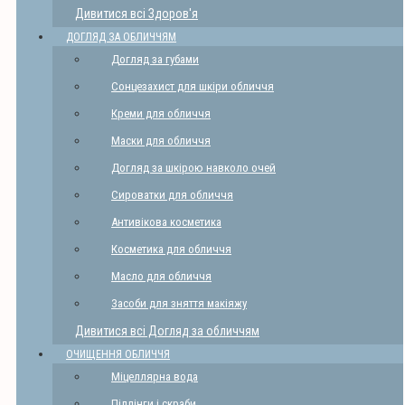
Дивитися всі Здоров'я
ДОГЛЯД ЗА ОБЛИЧЧЯМ
Догляд за губами
Сонцезахист для шкіри обличчя
Креми для обличчя
Маски для обличчя
Догляд за шкірою навколо очей
Сироватки для обличчя
Антивікова косметика
Косметика для обличчя
Масло для обличчя
Засоби для зняття макіяжу
Дивитися всі Догляд за обличчям
ОЧИЩЕННЯ ОБЛИЧЧЯ
Міцеллярна вода
Піллінги і скраби