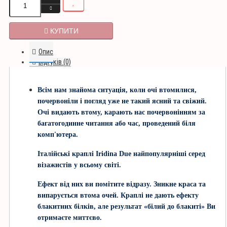
КУПИТИ
Опис
Відгуків (0)
Всім нам знайома ситуація, коли очі втомилися,
почервоніли і погляд уже не такий ясний та свіжий.
Очі видають втому, карають нас почервонінням за
багатогодинне читання або час, проведений біля
комп'ютера.
Італійські краплі Iridina Due найпопулярніші серед
візажистів у всьому світі.
Ефект від них ви помітите відразу. Зникне краса та
випарується втома очей. Краплі не дають ефекту
блакитних білків, але результат «білий до блакиті» Ви
отримаєте миттєво.