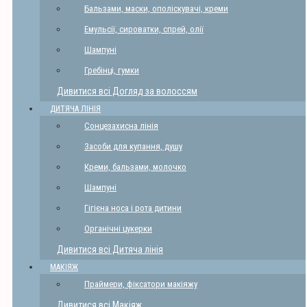
Бальзами, маски, ополіскувачі, креми
Емульсії, сироватки, спрей, олії
Шампуні
Гребінці, гумки
Дивитися всі Догляд за волоссям
ДИТЯЧА ЛІНІЯ
Сонцезахисна лінія
Засоби для купання, душу
Креми, бальзами, молочко
Шампуні
Гігієна носа і рота дитини
Органічні цукерки
Дивитися всі Дитяча лінія
МАКІЯЖ
Праймери, фіксатори макіяжу
Дивитися всі Макіяж