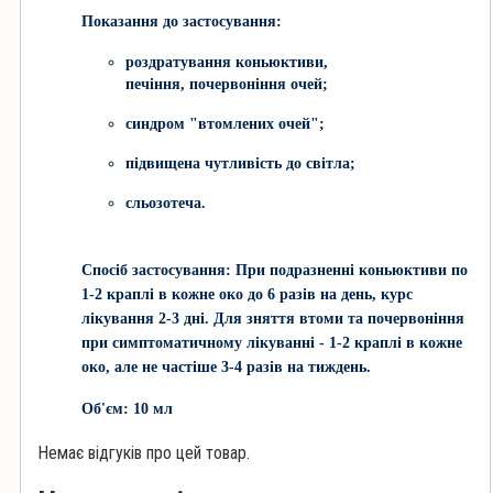
Показання до застосування:
роздратування коньюктиви,
печіння, почервоніння очей;
синдром "втомлених очей";
підвищена чутливість до світла;
сльозотеча.
Спосіб застосування: При подразненні коньюктиви по
1-2 краплі в кожне око до 6 разів на день, курс
лікування 2-3 дні. Для зняття втоми та почервоніння
при симптоматичному лікуванні - 1-2 краплі в кожне
око, але не частіше 3-4 разів на тиждень.
Об'єм: 10 мл
Немає відгуків про цей товар.