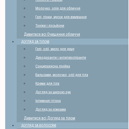
Молочко, олія для обличчя
Гелі, пінки, мусси для вмивання
Тоніки і лосьйони
Дивитися всі Очищення обличчя
ДОГЛЯД ЗА ТІЛОМ
Гелі, олії, мило для душу
Дезодоранти і антиперспіранти
Сонцезахисна лінійка
Бальзами, молочко, олії для тіла
Креми для тіла
Догляд за шкірою рук
Інтимная гігієна
Догляд за ніжками
Дивитися всі Догляд за тілом
ДОГЛЯД ЗА ВОЛОССЯМ