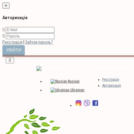
×
Авторизація
Реєстрація
|
Забули пароль?
Мова
Особистий кабінет
Реєстрація
Russian
Авторизація
Ukrainian
Закладки (0)