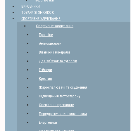
ПАВЕРБАНКИ
ВИРОБНИКИ
ТОВАРИ ЗІ ЗНИЖКОЮ
СПОРТИВНЕ ХАРЧУВАННЯ
Спортивне харчування
Протеїни
Амінокислоти
Вітаміни і мінерали
Для зв'язок та суглобів
Гейнери
Креатин
Жироспалювачі та схуднення
Підвищення тестостерону
Спеціальні препарати
Передтренувальні комплекси
Енергетики